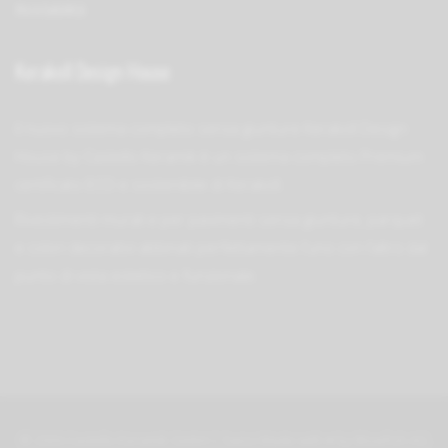
Riciclabilità
Kerakoll Design House
Il nuovo sistema completo senza giunture Kerakoll Design
House by Castello Keramik è un sistema completo Premium
certi­fi­cato ECO e sostenibile di Kerakoll.
Rivestimenti murali e per pavimenti senza giunture, parquet
e colori decorativi abbinati perfetta­mente l’uno con l’altro dal
punto di vista estetico e funzionale.
© 2026 Castello Keramik GmbH | Swiss Made with ♥ by
Blowfish AG