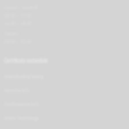
Lunedi – venerdì:
08:00 – 12:00
14:00 – 18:00
Sabato:
09:00 – 12:00
Certificato sostenibile
GreenBuilding Rating
Filosofia ECO
Certificazione ECO
Green Technology