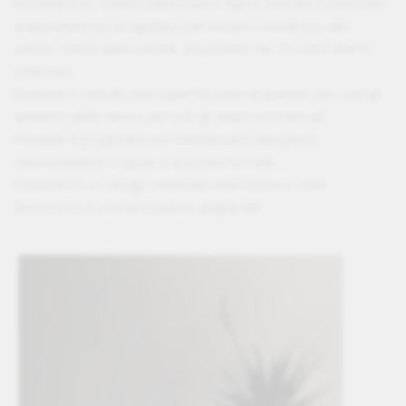
Invisibile è un listello battiscopa in legno lavorato e verniciato
artigianalmente, progettato per essere coordinato allo
stesso colore della parete, disponibile nei 10 colori Warm
Collection.
Invisibile è indicato per superfici interne (pareti); per tutti gli
ambienti della casa e per tutti gli spazi commerciali.
Invisibile è progettato per mimetizzarsi alle pareti,
valorizzandone il rigore e la pulizia formale.
Invisibile ha un design minimale nella forma e nelle
dimensioni e una lavorazione artigianale.