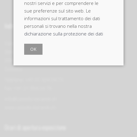
nostri servizi e per comprendere le
sue preferenze sul sito web. Le
informazioni sul trattamento dei dati
Indirizzo
personali si trovano nella nostra
dichiarazione sulla protezione dei dati
Castello Keramik GmbH
OK
Zentweg 19c
3006 Berna
Svizzera
Telefono: +41 31 934 34 75
Fax: +41 31 934 34 76
info@castello-keramik.ch
www.castello-keramik.ch
Orari di apertura esposizione