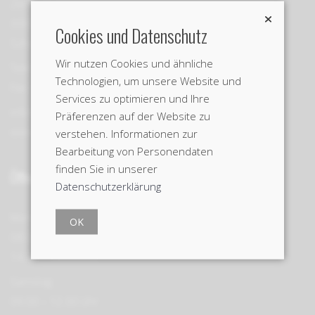
Zentweg 19c
3006 Bern
Cookies und Datenschutz
Schweiz
Wir nutzen Cookies und ähnliche
Telefon +41 31 934 34 75
Technologien, um unsere Website und
Fax +41 31 934 34 76
Services zu optimieren und Ihre
info@castello-keramik.ch
Präferenzen auf der Website zu
www.castello-keramik.ch
verstehen. Informationen zur
Bearbeitung von Personendaten
finden Sie in unserer
Öffnungszeiten Ausstellung
Datenschutzerklärung
Montag – Freitag:
OK
08.00 – 12.00 Uhr
14.00 – 18.00 Uhr
Samstag:
09.00 – 12.00 Uhr