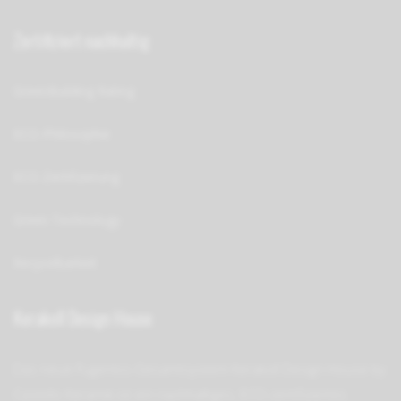
Zertifiziert nachhaltig
GreenBuilding Rating
ECO-Philosophie
ECO-Zertifizierung
Green Technology
Recycelbarkeit
Kerakoll Design House
Das neue Fugenlos-Gesamt­system Kerakoll Design House by
Castello Keramik ist ein nach­hal­ti­ges, ECO-zer­ti­fi­zier­tes