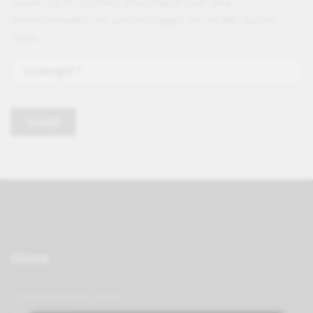
Geben Sie im Suchfeld einen Begriff oder eine
Wortkombination ein und bestätigen Sie mit der Suchen-
Taste.
Suchbegriff
Adresse
Castello Keramik GmbH